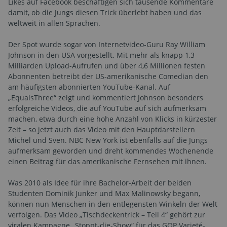
Likes auf Facebook beschäftigen sich tausende Kommentare
damit, ob die Jungs diesen Trick überlebt haben und das
weltweit in allen Sprachen.
Der Spot wurde sogar von Internetvideo-Guru Ray William
Johnson in den USA vorgestellt. Mit mehr als knapp 1,3
Milliarden Upload-Aufrufen und über 4,6 Millionen festen
Abonnenten betreibt der US-amerikanische Comedian den
am häufigsten abonnierten YouTube-Kanal. Auf
„EqualsThree“ zeigt und kommentiert Johnson besonders
erfolgreiche Videos, die auf YouTube auf sich aufmerksam
machen, etwa durch eine hohe Anzahl von Klicks in kürzester
Zeit – so jetzt auch das Video mit den Hauptdarstellern
Michel und Sven. NBC New York ist ebenfalls auf die Jungs
aufmerksam geworden und dreht kommendes Wochenende
einen Beitrag für das amerikanische Fernsehen mit ihnen.
Was 2010 als Idee für ihre Bachelor-Arbeit der beiden
Studenten Dominik Junker und Max Malinowsky begann,
können nun Menschen in den entlegensten Winkeln der Welt
verfolgen. Das Video „Tischdeckentrick – Teil 4“ gehört zur
viralen Kampagne „Stoppt-die-Show“ für das GOP Varieté-