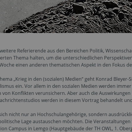
tere Referierende aus den Bereichen Politik, Wissenschaf
erten Thema halten, um die unterschiedlichen Perspektiven
 Woche einen anderen thematischen Aspekt in den Fokus de
hema „Krieg in den (sozialen) Medien“ geht Konrad Bleyer-
ismus ein. Vor allem in den sozialen Medien werden imme
en von Konflikten verunsichern. Aber auch die Auswirkunge
achrichtenstudios werden in diesem Vortrag behandelt und
 sich nicht nur an Hochschulangehörige, sondern ausdrückl
e politische Lage austauschen möchten. Die Veranstaltungen
tion Campus in Lemgo (Hauptgebäude der TH OWL, 1. Oberg