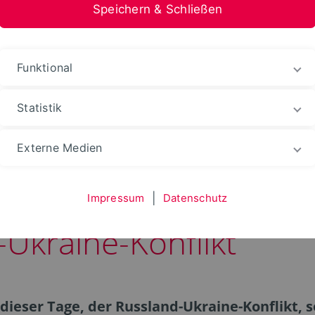
Speichern & Schließen
stfalen-Lippe
Funktional
Statistik
Externe Medien
g – Verschiedene Per
Impressum
|
Datenschutz
Ukraine-Konflikt
ieser Tage, der Russland-Ukraine-Konflikt, s