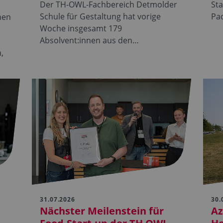
Der TH-OWL-Fachbereich Detmolder
St
Schule für Gestaltung hat vorige
Pa
hen
Woche insgesamt 179
Absolvent:innen aus den…
,
31.07.2026
30.
Nächster Meilenstein für
Az