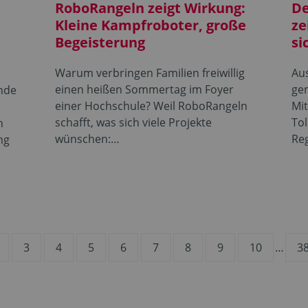
RoboRangeln zeigt Wirkung:
De
Kleine Kampfroboter, große
ze
Begeisterung
si
Warum verbringen Familien freiwillig
Au
einen heißen Sommertag im Foyer
ge
nde
einer Hochschule? Weil RoboRangeln
Mi
schafft, was sich viele Projekte
To
h
wünschen:…
Re
ng
3
4
5
6
7
8
9
10
…
3