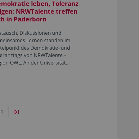
mokratie leben, Toleranz
igen: NRWTalente treffen
ch in Paderborn
stausch, Diskussionen und
meinsames Lernen standen im
ttelpunkt des Demokratie- und
leranztags von NRWTalente –
gion OWL. An der Universität…
81