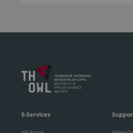
E-Services
Suppor
KIS-Portal
S(kim)-D