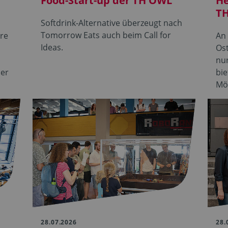
Food-Start-up der TH OWL
He
TH
Softdrink-Alternative überzeugt nach
Tomorrow Eats auch beim Call for
ere
An
Ideas.
Os
nur
der
bie
Mö
28.07.2026
28.