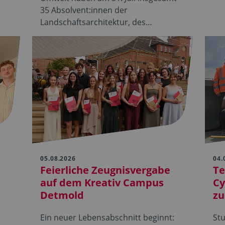
35 Absolvent:innen der
Landschaftsarchitektur, des…
05.08.2026
04.
Feierliche Zeugnisvergabe
Te
auf dem Kreativ Campus
Cy
Detmold
z
Ein neuer Lebensabschnitt beginnt:
St