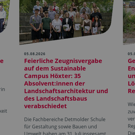
05.08.2026
05.
ge
Feierliche Zeugnisvergabe
Ge
auf dem Sustainable
En
Campus Höxter: 35
un
Absolvent:innen der
Lö
rin
Landschaftsarchitektur und
Re
des Landschaftsbaus
Wie
verabschiedet
keit
zuv
ver
Die Fachbereiche Detmolder Schule
Re
für Gestaltung sowie Bauen und
Di
Umwelt haben am 31. Juli insgesamt