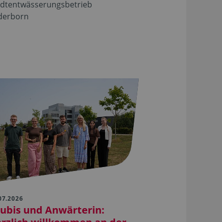
adtentwässerungsbetrieb
derborn
07.2026
ubis und Anwärterin: