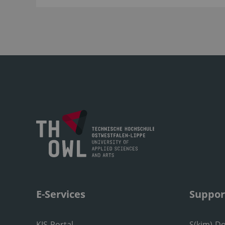
E-Services
Suppor
KIS-Portal
S(kim)-D