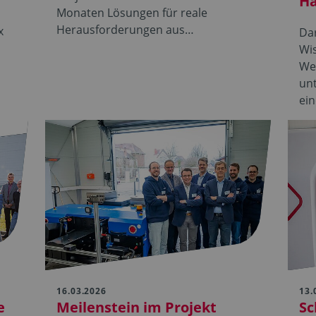
Ha
Monaten Lösungen für reale
Herausforderungen aus…
x
Dar
Wi
We
unt
ei
16.03.2026
13.
e
Meilenstein im Projekt
Sc