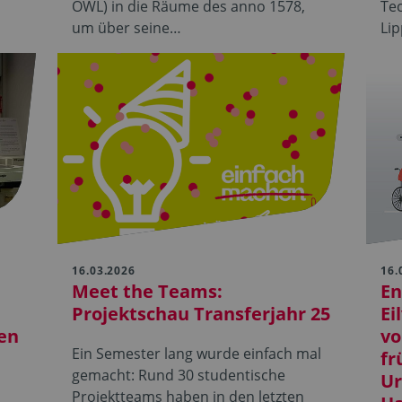
OWL) in die Räume des anno 1578,
Te
um über seine…
Li
16.03.2026
16.
Meet the Teams:
En
Projektschau Transferjahr 25
Ei
en
vo
Ein Semester lang wurde einfach mal
fr
gemacht: Rund 30 studentische
Ur
Projektteams haben in den letzten