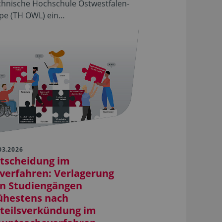
chnische Hochschule Ostwestfalen-
ppe (TH OWL) ein…
03.2026
tscheidung im
lverfahren: Verlagerung
n Studiengängen
ühestens nach
teilsverkündung im