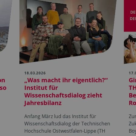
18.03.2026
17.
on
„Was macht ihr eigentlich?“
Gi
so
Institut für
TH
Wissenschaftsdialog zieht
Be
Jahresbilanz
Ro
,
Anfang März lud das Institut für
Zu
Wissenschaftsdialog der Technischen
Zuk
Hochschule Ostwestfalen-Lippe (TH
Boy