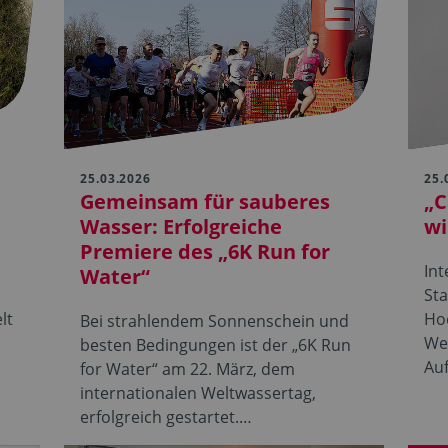
25.03.2026
25.
Gemeinsam für sauberes
„C
Wasser: Erfolgreiche
wi
Premiere des „6K Run for
s
Int
Water“
St
lt
Ho
Bei strahlendem Sonnenschein und
Wes
besten Bedingungen ist der „6K Run
Au
for Water“ am 22. März, dem
internationalen Weltwassertag,
erfolgreich gestartet.…