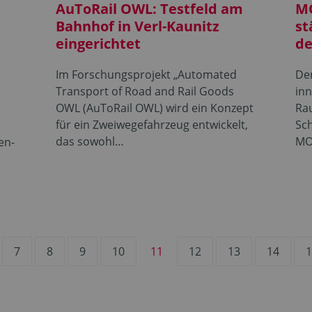
AuToRail OWL: Testfeld am
MO
Bahnhof in Verl-Kaunitz
st
eingerichtet
de
Im Forschungsprojekt „Automated
Der
Transport of Road and Rail Goods
inn
OWL (AuToRail OWL) wird ein Konzept
Rau
für ein Zweiwegefahrzeug entwickelt,
Sch
r
das sowohl…
MO
en-
7
8
9
10
11
12
13
14
1