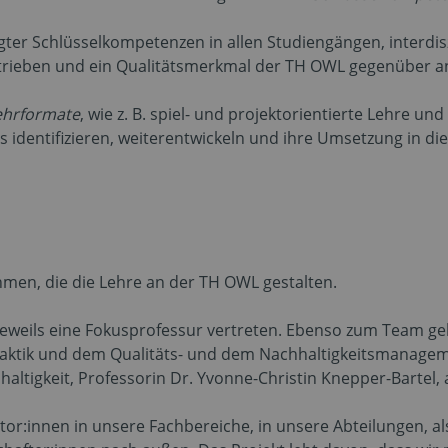
er Schlüsselkompetenzen in allen Studiengängen, interdiszi
getrieben und ein Qualitätsmerkmal der TH OWL gegenüber
ehrformate
, wie z. B. spiel- und projektorientierte Lehre und
 identifizieren, weiterentwickeln und ihre Umsetzung in die
ehmen, die die Lehre an der TH OWL gestalten.
 jeweils eine Fokusprofessur vertreten. Ebenso zum Team g
didaktik und dem Qualitäts- und dem Nachhaltigkeitsmanage
altigkeit, Professorin Dr. Yvonne-Christin Knepper-Bartel, 
kator:innen in unsere Fachbereiche, in unsere Abteilungen, a