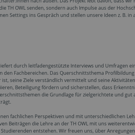
chafter:innen nach außen. Das Projekt lebt davon, dass wir
in die TH OWL senden, sondern auch Impulse aus der Hochsc
n Settings ins Gespräch und stellen unsere Ideen z. B. in 
efert durch leitfadengestützte Interviews und Umfragen ein 
in den Fachbereichen. Das Querschnittsthema Profilbildun
ist, seine Ziele verständlich vermittelt und seine Aktivitäte
iieren, Beteiligung fördern und sicherstellen, dass Erkennt
rschnittsthemen die Grundlage für zielgerichtete und gu
rägt.
en fachlichen Perspektiven und mit unterschiedlichen Leh
ven Beiträgen die Lehre an der TH OWL mit uns weiterentwi
e Studierenden entstehen. Wir freuen uns, über Anregunge