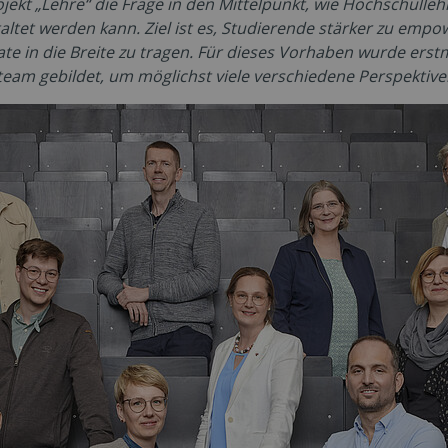
ojekt „Lehre“ die Frage in den Mittelpunkt, wie Hochschullehr
ltet werden kann. Ziel ist es, Studierende stärker zu empo
e in die Breite zu tragen. Für dieses Vorhaben wurde erstma
am gebildet, um möglichst viele verschiedene Perspektiven