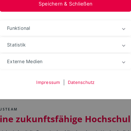
Speichern & Schließen
Funktional
Statistik
kunftsthemen
Fokusprojekt „Lehre“
Externe Medien
„Lehre“
Impressum
|
Datenschutz
KUSTEAM
eine zukunftsfähige Hochschul