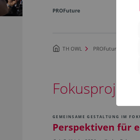
PROFuture
TH OWL
PROFuture
Zu
Fokusprojekt 
GEMEINSAME GESTALTUNG IM FO
Perspektiven für 