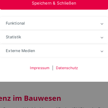
Speichern & Schließen
Funktional
Statistik
kunftsthemen
KI.BAU
Externe Medien
Impressum
|
Datenschutz
igenz im Bauwesen