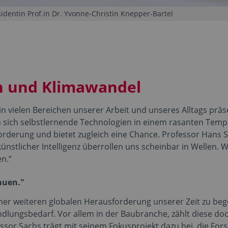
dentin Prof.in Dr. Yvonne-Christin Knepper-Bartel
on und Klimawandel
le in vielen Bereichen unserer Arbeit und unseres Alltags p
 sich selbstlernende Technologien in einem rasanten Tempo
forderung und bietet zugleich eine Chance. Professor Hans S
ünstlicher Intelligenz überrollen uns scheinbar in Wellen.
en.“
auen."
ner weiteren globalen Herausforderung unserer Zeit zu bege
dlungsbedarf. Vor allem in der Baubranche, zählt diese do
ssor Sachs trägt mit seinem Fokusprojekt dazu bei, die For