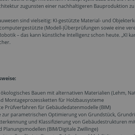
chitektur zugunsten einer nachhaltigeren Bauproduktion zu 
auwesen sind vielseitig: KI-gestützte Material- und Objekte
 computergestützte (Modell-)Überprüfungen sowie eine ver
tik – das kann künstliche Intelligenz schon heute. „KI kan
cher.
sweise:
r ökologisches Bauen mit alternativen Materialien (Lehm, Na
und Montageprozessketten für Holzbausysteme
te Prüfverfahren für Gebäudedatenmodelle (BIM)
e zur parametrischen Optimierung von Grundstück, Grundr
terkennung und Klassifizierung von Gebäudestrukturen mit
d Planungsmodellen (BIM/Digitale Zwillinge)