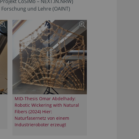
 (Projekt CoSiMo – NEXT.IN.NRW)
n Forschung und Lehre (OAINT)
MID-Thesis Omar Abdelhady:
Robotic Wickering with Natural
Fibers (2024) Hier:
Naturfasernetz von einem
Industrieroboter erzeugt