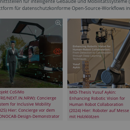
ittstellen für intelligente Gebäude und Mobilitätssysteme
lattform für datenschutzkonforme Open-Source-Workflows i
ojekt CoSiMo
MID-Thesis Yusuf Aykin:
FRE/NEXT.IN.NRW): Concierge
Enhancing Robotic Vision for
stem for Inclusive Mobility
Human Robot Collaboration
025) Hier: Concierge vor dem
(2024) Hier: Roboter auf Messe
NOCAB-Design-Demonstrator
mit Holzklötzen