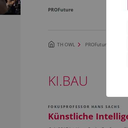
PROFuture
TH OWL
PROFuture
Zu
KI.BAU
FOKUSPROFESSOR HANS SACHS
Künstliche Intell