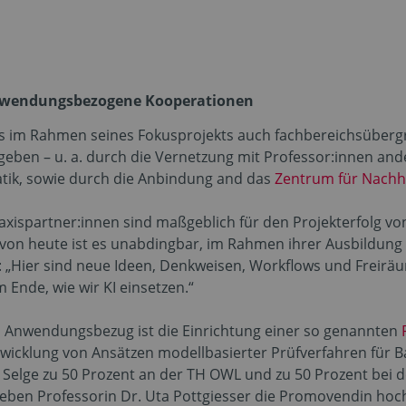
nwendungsbezogene Kooperationen
hs im Rahmen seines Fokusprojekts auch fachbereichsüberg
geben – u. a. durch die Vernetzung mit Professor:innen an
tik, sowie durch die Anbindung and das
Zentrum für Nachha
xispartner:innen sind maßgeblich für den Projekterfolg von
 von heute ist es unabdingbar, im Rahmen ihrer Ausbildung
g: „Hier sind neue Ideen, Denkweisen, Workflows und Freirä
 Ende, wie wir KI einsetzen.“
m Anwendungsbezug ist die Einrichtung einer so genannten
wicklung von Ansätzen modellbasierter Prüfverfahren für 
nda Selge zu 50 Prozent an der TH OWL und zu 50 Prozent be
neben Professorin Dr. Uta Pottgiesser die Promovendin hoch