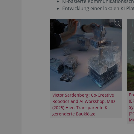
KI-basierte Kommunikationsschn
Entwicklung einer lokalen KI-P
Pr
Victor Sardenberg: Co-Creative
(E
Robotics and AI Workshop, MID
Sy
(2025) Hier: Transparente KI-
(2
gerenderte Bauklötze
MO