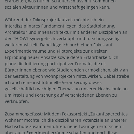
erarbeiten, was nur im Schulterschluss mit Kommunen,
sozialen Akteur:innen und Wirtschaft gelingen kann.
Während der Fokusprojektlaufzeit möchte ich ein
interdisziplinäres Fundament legen, das Stadtplanung,
Architektur und Innenarchitektur mit anderen Disziplinen an
der TH OWL synergetisch verknüpft und forschungsseitig
weiterentwickelt. Dabei lege ich auch einen Fokus auf
Experimentierräume und Pilotprojekte zur direkten
Erprobung neuer Ansätze sowie deren Erfahrbarkeit. Ich
plane die Initiierung partizipativer Formate, die es
Bürger:innen ebenso wie Studierenden ermöglichen, aktiv an
der Gestaltung von Wohnprojekten mitzuwirken. Dabei strebe
ich auch eine institutionelle Verankerung dieses
gesellschaftlich wichtigen Themas an unserer Hochschule an,
um Praxis und Forschung auf verschiedenen Ebenen zu
verknüpfen.
Zusammengefasst: Mit dem Fokusprojekt „Zukunftsgerechtes
Wohnen“ möchte ich die disziplinären Potenziale an unserer
Hochschule zusammenführen, neue Lösungen erforschen –
aber auch Experimentierräume schaffen und dort diese