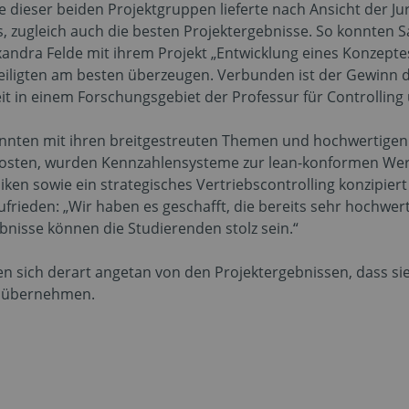
ine dieser beiden Projektgruppen lieferte nach Ansicht der 
zugleich auch die besten Projektergebnisse. So konnten S
xandra Felde mit ihrem Projekt „Entwicklung eines Konzepte
iligten am besten überzeugen. Verbunden ist der Gewinn d
eit in einem Forschungsgebiet der Professur für Controll
nnten mit ihren breitgestreuten Themen und hochwertigen 
kosten, wurden Kennzahlensysteme zur lean-konformen Wer
en sowie ein strategisches Vertriebscontrolling konzipiert 
ufrieden: „Wir haben es geschafft, die bereits sehr hochwe
ebnisse können die Studierenden stolz sein.“
sich derart angetan von den Projektergebnissen, dass sie 
u übernehmen.