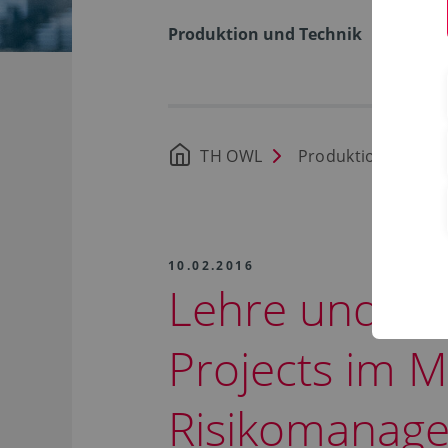
Produktion und Technik
TH OWL
Produktion und Te
10.02.2016
Lehre und Pra
Projects im M
Risikomanag