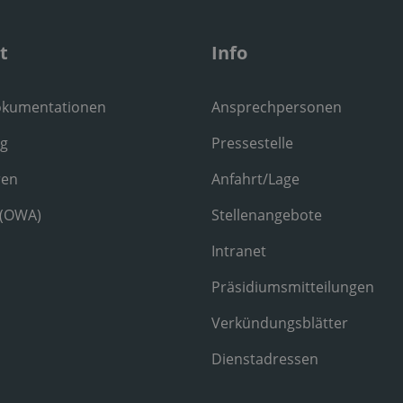
t
Info
okumentationen
Ansprechpersonen
ng
Pressestelle
ren
Anfahrt/Lage
 (OWA)
Stellenangebote
Intranet
Präsidiumsmitteilungen
Verkündungsblätter
Dienstadressen