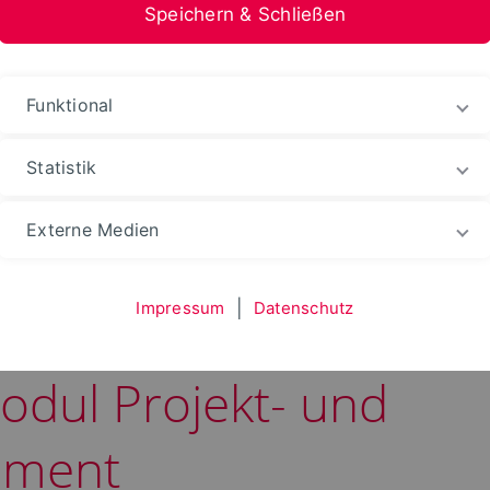
Speichern & Schließen
Funktional
Statistik
chnik
Fachbereich
Aktuelles
News-Archiv
Externe Medien
Impressum
|
Datenschutz
xis erfolgreich verein
odul Projekt- und
ement