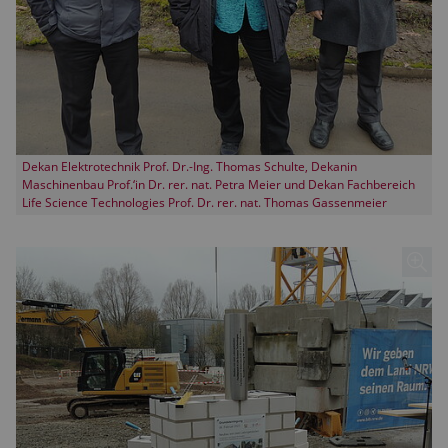
Dekan Elektrotechnik Prof. Dr.-Ing. Thomas Schulte, Dekanin
Maschinenbau Prof.‘in Dr. rer. nat. Petra Meier und Dekan Fachbereich
Life Science Technologies Prof. Dr. rer. nat. Thomas Gassenmeier