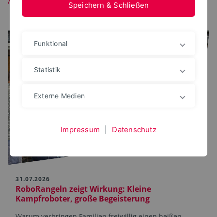
Speichern & Schließen
Funktional
Statistik
Externe Medien
Impressum
|
Datenschutz
31.07.2026
RoboRangeln zeigt Wirkung: Kleine
Kampfroboter, große Begeisterung
Warum verbringen Familien freiwillig einen heißen