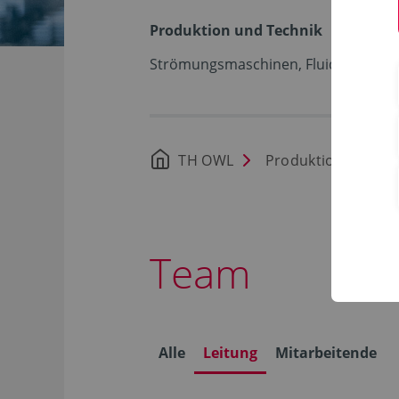
Produktion und Technik
Strömungsmaschinen, Fluiddynamik 
TH OWL
Produktion und Te
Team
Alle
Leitung
Mitarbeitende