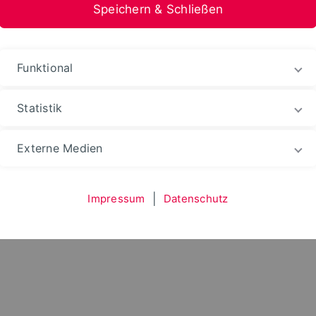
Speichern & Schließen
und Energietechnik
Funktional
Statistik
chnik
Fachbereich
Fachgebiete
Fluiddynami
Externe Medien
Impressum
|
Datenschutz