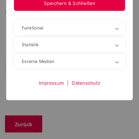
Speichern & Schließen
Team
Funktional
M.SC.
Guido Langer
Statistik
+49 5261 702 5757
guido.langer@th-owl.de
Externe Medien
Raum: 14.215
Impressum
|
Datenschutz
Zurück