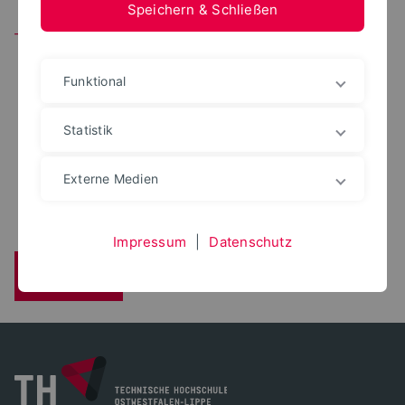
Speichern & Schließen
Team
Funktional
M. SC.
Markus Filippi
Statistik
+49 5261 702 5761
markus.filippi@th-owl.de
Externe Medien
Raum: 14.215
Impressum
|
Datenschutz
Zurück