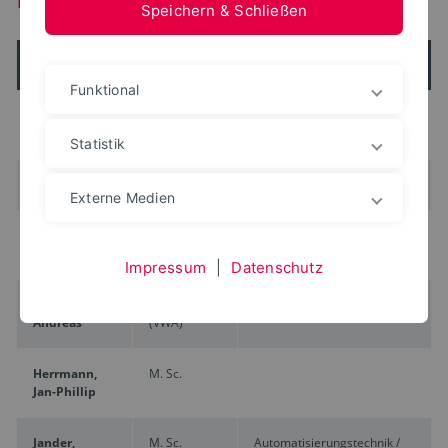
Speichern & Schließen
Name
Titel
Lehrgebiet
Funktional
Dresselhaus,
Prof. Dr.
Strategic Management
Dieter
Statistik
Feld, Steffen
Dipl.-Ing.
Innovationsmanagement
Externe Medien
Fink,
Dr.-Ing.
Strategic Management
Alexander
Impressum
|
Datenschutz
Grieger,
Betriebswirt
Human Resources
Andreas
(VWA)
Herrmann,
M. Sc.
Jan-Phillip
Jander,
M. Sc.
Automatisierungstechnik /