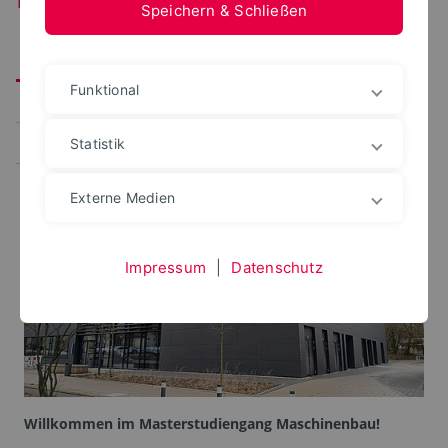
Speichern & Schließen
Studiengang
Vorteile
Studieren
Funktional
Studienverlauf
Präsenz - Online
Zulassung
Beratung
Bewerbung/Einschreibung
Statistik
Externe Medien
Impressum
|
Datenschutz
Willkommen im Masterstudiengang Maschinenbau!