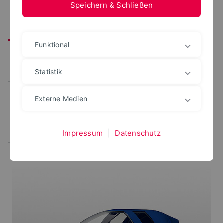
Speichern & Schließen
Willkommen!
Digitaler Maschinenbau
Funktional
Planungsraster VPE
Verfahren VPE
Studienmodelle
Studienverlauf
Statistik
Präsenz - Online
Studienfachberatung
Externe Medien
Praktikum/Voraussetzungen
Bewerbung/Einschreibung
Endlich Erstsemester
Impressum
|
Datenschutz
TikTok - Instagram
Faktencheck