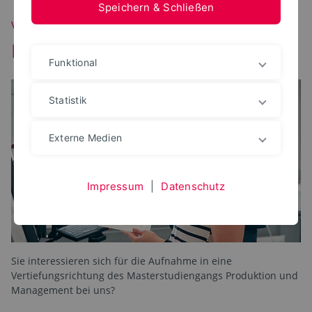
Speichern & Schließen
Voraussetzungen Produktion und
Management ab WS 2024/2025
Funktional
Statistik
Externe Medien
Impressum
|
Datenschutz
Sie interessieren sich für die Aufnahme in eine
Vertiefungsrichtung des Masterstudiengangs Produktion und
Management bei uns?