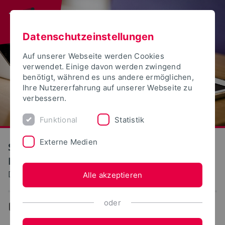
Datenschutzeinstellungen
Auf unserer Webseite werden Cookies
verwendet. Einige davon werden zwingend
benötigt, während es uns andere ermöglichen,
Ihre Nutzererfahrung auf unserer Webseite zu
verbessern.
Funktional
Statistik
Externe Medien
S(kim) - Service Kommunikation
Information Medien
Dokumentation: Benutzerzugang (IDM)
Alle akzeptieren
oder
...
Benutzerzugang