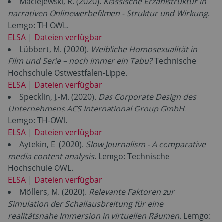
Maciejewski, R. (2020).
Klassische Erzählstruktur in
narrativen Onlinewerbefilmen - Struktur und Wirkung
.
Lemgo: TH OWL.
ELSA
|
Dateien verfügbar
Lübbert, M. (2020).
Weibliche Homosexualität in
Film und Serie – noch immer ein Tabu?
Technische
Hochschule Ostwestfalen-Lippe.
ELSA
|
Dateien verfügbar
Specklin, J.-M. (2020).
Das Corporate Design des
Unternehmens ACS International Group GmbH
.
Lemgo: TH-OWl.
ELSA
|
Dateien verfügbar
Aytekin, E. (2020).
Slow Journalism - A comparative
media content analysis
. Lemgo: Technische
Hochschule OWL.
ELSA
|
Dateien verfügbar
Möllers, M. (2020).
Relevante Faktoren zur
Simulation der Schallausbreitung für eine
realitätsnahe Immersion in virtuellen Räumen
. Lemgo: