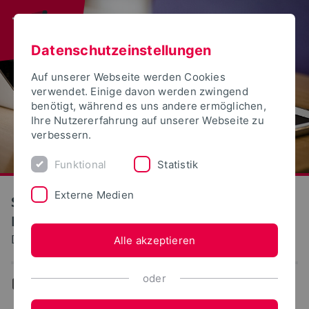
Datenschutzeinstellungen
Auf unserer Webseite werden Cookies
verwendet. Einige davon werden zwingend
benötigt, während es uns andere ermöglichen,
Ihre Nutzererfahrung auf unserer Webseite zu
verbessern.
Funktional
Statistik
Externe Medien
S(kim) - Service Kommunikation
Information Medien
Dokumentation: Hochschuleinwahl
Alle akzeptieren
oder
...
Hochschuleinwahl