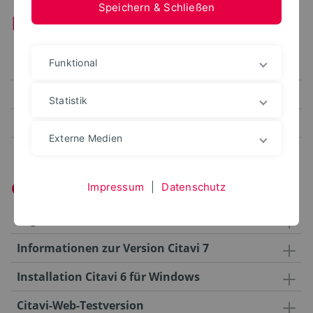
Speichern & Schließen
Literaturverwaltung
Funktional
Allgemein
Software
Statistik
Mobil
Externe Medien
Citavi
Impressum
|
Datenschutz
Login-Probleme bei Citavi
Informationen zur Version Citavi 7
Installation Citavi 6 für Windows
Citavi-Web-Testversion