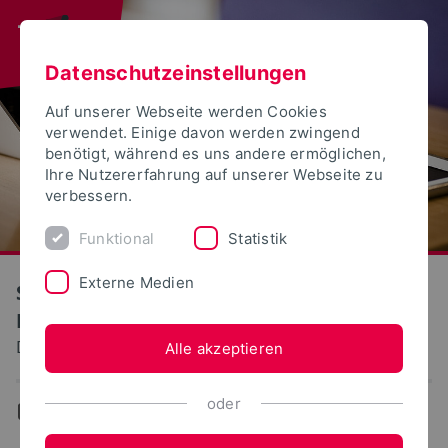
Datenschutzeinstellungen
Auf unserer Webseite werden Cookies
verwendet. Einige davon werden zwingend
benötigt, während es uns andere ermöglichen,
Ihre Nutzererfahrung auf unserer Webseite zu
verbessern.
Funktional
Statistik
Externe Medien
S(kim) - Service Kommunikation
Information Medien
Dokumentation: Literaturverwaltung
Alle akzeptieren
oder
...
Literaturverwaltung