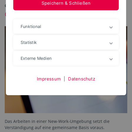
Speichern & Schließen
OHNE DIESE BASICS GEHT ES NICHT
Grundlagen
Funktional
Statistik
Externe Medien
Impressum
|
Datenschutz
Das Arbeiten in einer New-Work-Umgebung setzt die
Verständigung auf eine gemeinsame Basis voraus.