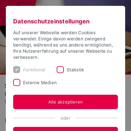
Datenschutzeinstellungen
Auf unserer Webseite werden Cookies
verwendet. Einige davon werden zwingend
benötigt, während es uns andere ermöglichen,
Ihre Nutzererfahrung auf unserer Webseite zu
verbessern.
Funktional
Statistik
Externe Medien
S(kim) - Service Kommunikation
Information Medien
Dokumentation: Zugriff eMedien, Fachdatenbanken
Alle akzeptieren
oder
...
Zugriff eMedien, Fachdatenbanken