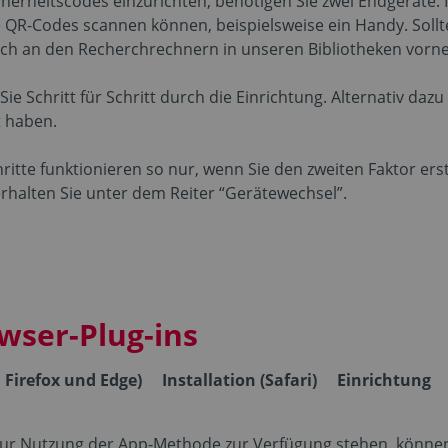
erheitscodes einzurichten, benötigen Sie zwei Endgeräte. In
e QR-Codes scannen können, beispielsweise ein Handy. Soll
auch an den Recherchrechnern in unseren Bibliotheken vor
 Sie Schritt für Schritt durch die Einrichtung. Alternativ da
t haben.
hritte funktionieren so nur, wenn Sie den zweiten Faktor ers
halten Sie unter dem Reiter “Gerätewechsel”.
wser-Plug-ins
 Firefox und Edge)
Installation (Safari)
Einrichtung
 zur Nutzung der App-Methode zur Verfügung stehen, können 