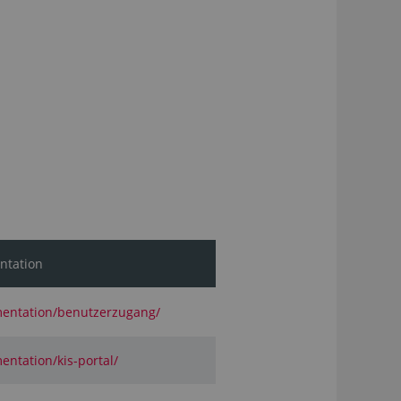
tation
mentation/benutzerzugang/
ntation/kis-portal/