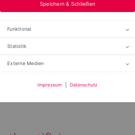
Speichern & Schließen
Funktional
Statistik
ion Information Medien
fizierung
Externe Medien
Impressum
|
Datenschutz
ntation
Zwei-Faktor-Authentifizierung