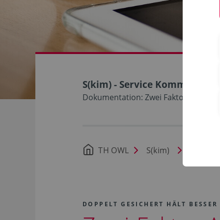
S(kim) - Service Kommunikat
Dokumentation: Zwei Faktor Authenti
TH OWL
S(kim)
Dokume
DOPPELT GESICHERT HÄLT BESSER