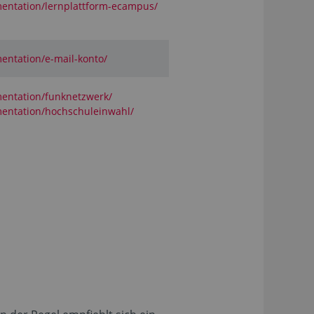
entation/lernplattform-ecampus/
entation/e-mail-konto/
entation/funknetzwerk/
mentation/hochschuleinwahl/