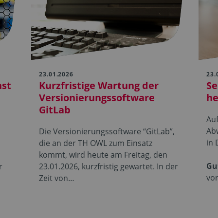
23.01.2026
23.
nst
Kurzfristige Wartung der
Se
Versionierungssoftware
he
GitLab
Au
Abw
Die Versionierungssoftware “GitLab”,
in 
die an der TH OWL zum Einsatz
kommt, wird heute am Freitag, den
Gu
r
23.01.2026, kurzfristig gewartet. In der
vor
Zeit von…