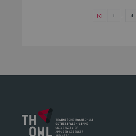
1
…
4