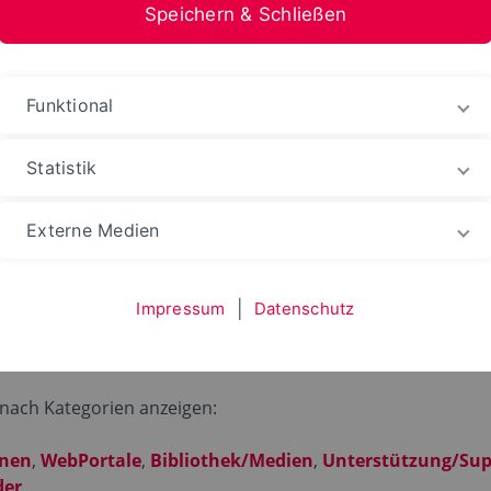
Speichern & Schließen
nformation Medien
Funktional
Statistik
hten
Externe Medien
Impressum
|
Datenschutz
 nach Kategorien anzeigen:
rnen
,
WebPortale
,
Bibliothek/Medien
,
Unterstützung/Sup
der