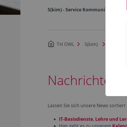
S(kim) - Service Kommunikation I
TH OWL
S(kim)
Nachric
Nachrichten
Lassen Sie sich unsere News sortiert
IT-Basisdienste
,
Lehre und Le
Hier geht es zu unserem
Kalen