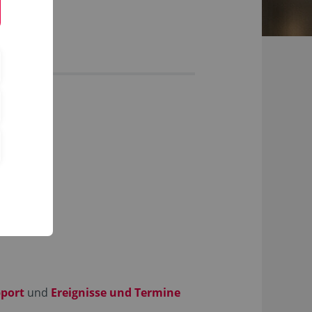
port
und
Ereignisse und Termine