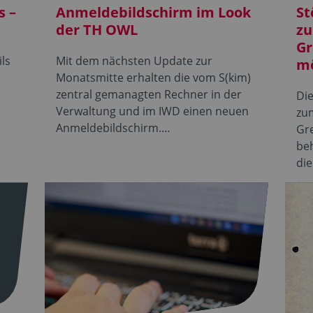
s –
Anmeldebildschirm im Look
St
der TH OWL
zu
Gr
ls
Mit dem nächsten Update zur
mö
e
Monatsmitte erhalten die vom S(kim)
zentral gemanagten Rechner in der
Di
Verwaltung und im IWD einen neuen
zum
Anmeldebildschirm.…
Gre
beh
di