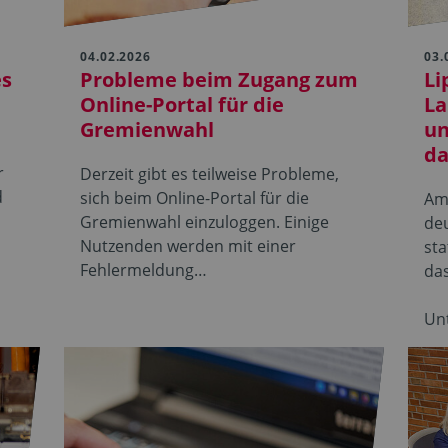
04.02.2026
03.
es
Probleme beim Zugang zum
Li
Online-Portal für die
La
Gremienwahl
un
da
r
Derzeit gibt es teilweise Probleme,
d
sich beim Online-Portal für die
Am 
Gremienwahl einzuloggen. Einige
de
Nutzenden werden mit einer
sta
Fehlermeldung…
da
Un