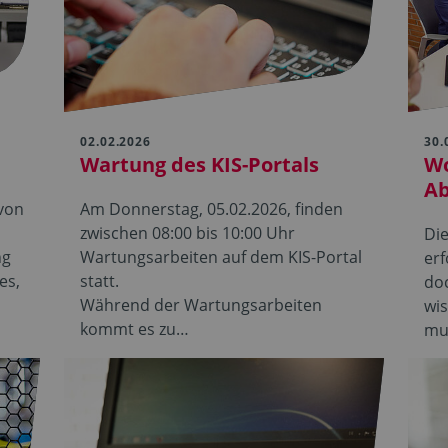
02.02.2026
30.
Wartung des KIS-Portals
Wo
Ab
 von
Am Donnerstag, 05.02.2026, finden
zwischen 08:00 bis 10:00 Uhr
Di
ng
Wartungsarbeiten auf dem KIS-Portal
erf
es,
statt.
doc
Während der Wartungsarbeiten
wis
kommt es zu…
mu