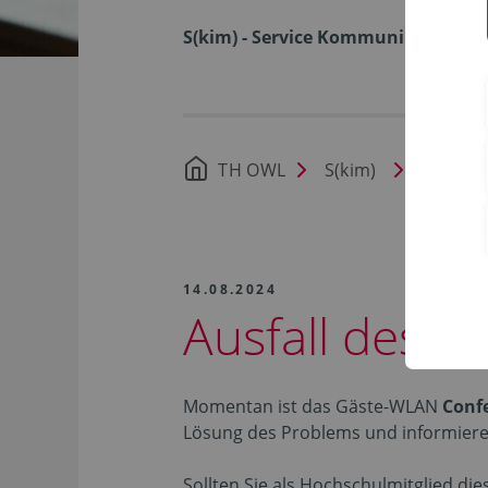
S(kim) - Service Kommunikation I
TH OWL
S(kim)
Nachric
14.08.2024
Ausfall des 
Momentan ist das Gäste-WLAN
Conf
Lösung des Problems und informieren S
Sollten Sie als Hochschulmitglied di