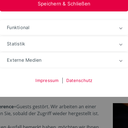
Speichern & Schließen
nformation Medien
Funktional
Statistik
hten
Ereignisse-Termine
Externe Medien
Impressum
|
Datenschutz
Gäste-WLANs Conferen
erence
+Guests gestört. Wir arbeiten an einer
ie, sobald der Zugriff wieder hergestellt ist.
esen Ausfall bemerkt haben, möchten wir Ihnen