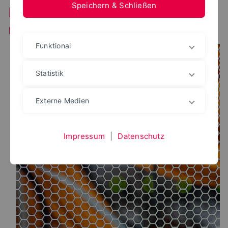
Speichern & Schließen
Netzwerkruckler am Freitag
möglich
Funktional
Statistik
Externe Medien
Impressum
|
Datenschutz