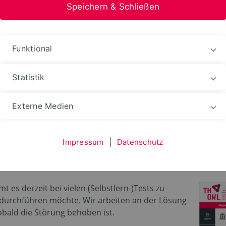
Speichern & Schließen
nformation Medien
Funktional
Statistik
hten
Ereignisse-Termine
Externe Medien
Impressum
|
Datenschutz
der Lernplattform eC
es derzeit bei vielen (Selbstlern-)Tests zu
durchführen möchte. Wir arbeiten an der Lösung
obald die Störung behoben ist.