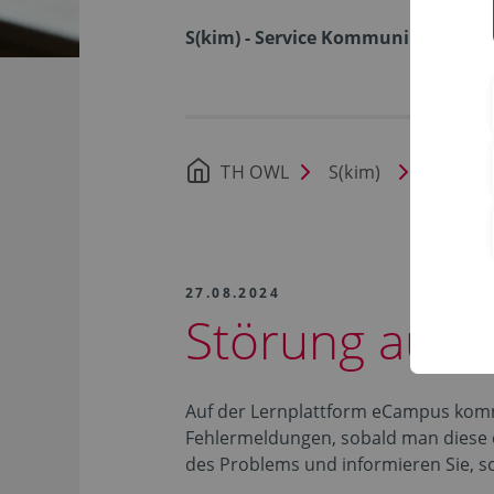
S(kim) - Service Kommunikation I
TH OWL
S(kim)
Nachric
27.08.2024
Störung auf 
Auf der Lernplattform eCampus kommt 
Fehlermeldungen, sobald man diese 
des Problems und informieren Sie, s