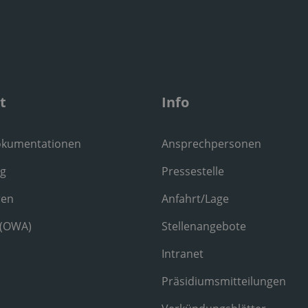
t
Info
okumentationen
Ansprechpersonen
ng
Pressestelle
ren
Anfahrt/Lage
 (OWA)
Stellenangebote
Intranet
Präsidiumsmitteilungen