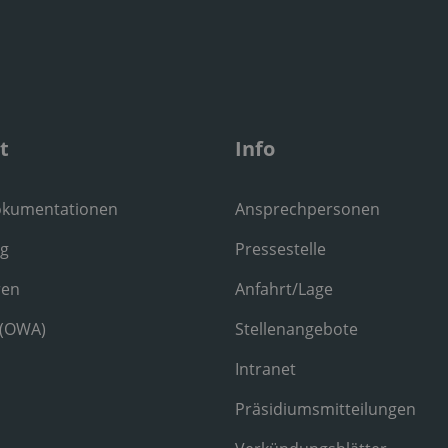
t
Info
okumentationen
Ansprechpersonen
ng
Pressestelle
ren
Anfahrt/Lage
 (OWA)
Stellenangebote
Intranet
Präsidiumsmitteilungen