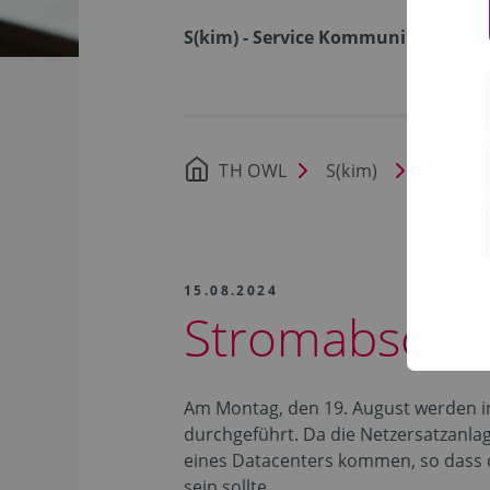
S(kim) - Service Kommunikation I
TH OWL
S(kim)
Nachric
15.08.2024
Stromabschal
Am Montag, den 19. August werden 
durchgeführt. Da die Netzersatzanlage 
eines Datacenters kommen, so dass d
sein sollte.