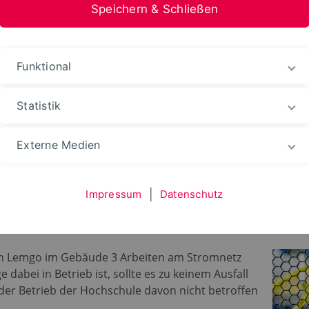
Speichern & Schließen
nformation Medien
Funktional
Statistik
hten
Ereignisse-Termine
Externe Medien
Impressum
|
Datenschutz
tung in Lemgo in Geb
in Lemgo im Gebäude 3 Arbeiten am Stromnetz
dabei in Betrieb ist, sollte es zu keinem Ausfall
er Betrieb der Hochschule davon nicht betroffen