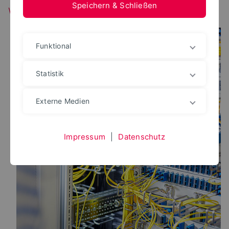
Speichern & Schließen
Wartung der F5-Loadbalancer
Funktional
Statistik
Externe Medien
Impressum
|
Datenschutz