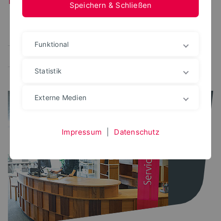
Speichern & Schließen
Alle
Corona
Wartung
Störung
IT-Sicherheit
Funktional
Schulung/Veranstaltung
Öffnungszeiten
Statistik
Externe Medien
Impressum
|
Datenschutz