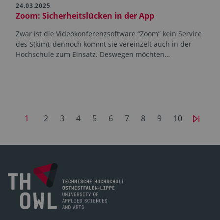
24.03.2025
Zoom: Sicherheitslücken in der App
Zwar ist die Videokonferenzsoftware “Zoom” kein Service
des S(kim), dennoch kommt sie vereinzelt auch in der
Hochschule zum Einsatz. Deswegen möchten…
1
2
3
4
5
6
7
8
9
10