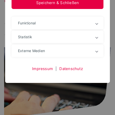
Speichern & Schließen
Alle
Corona
Wartung
Störung
IT-Sicherheit
Funktional
Schulung/Veranstaltung
Öffnungszeiten
Statistik
Externe Medien
Impressum
|
Datenschutz