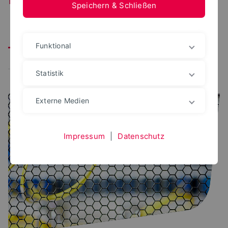
Speichern & Schließen
Alle
Corona
Wartung
Störung
IT-Sicherheit
Funktional
Schulung/Veranstaltung
Öffnungszeiten
Statistik
Externe Medien
Impressum
|
Datenschutz