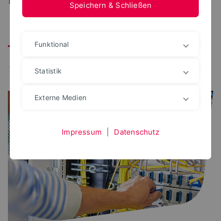
Speichern & Schließen
Alle
Corona
Wartung
Störung
IT-Sicherheit
Funktional
Schulung/Veranstaltung
Öffnungszeiten
Statistik
Externe Medien
Impressum
|
Datenschutz