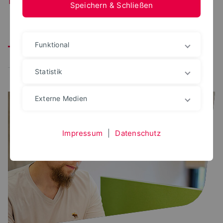
Speichern & Schließen
Alle
Corona
Wartung
Störung
IT-Sicherheit
Funktional
Schulung/Veranstaltung
Öffnungszeiten
Statistik
Externe Medien
Impressum
|
Datenschutz