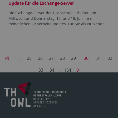
Update für die Exchange-Server
Die Exchange-Server der Hochschule erhalten am
Mittwoch und Donnerstag, 17. und 18. Juli, ihre
monatlichen Sicherheitsupdates. Für Sie als Nutzende…
1
…
25
26
27
28
29
30
31
32
33
34
…
164