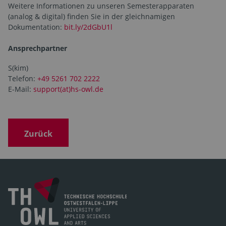
Weitere Informationen zu unseren Semesterapparaten
(analog & digital) finden Sie in der gleichnamigen
Dokumentation:
bit.ly/2dGbU1l
Ansprechpartner
S(kim)
Telefon:
+49 5261 702 2222
E-Mail:
support(at)hs-owl.de
Zurück