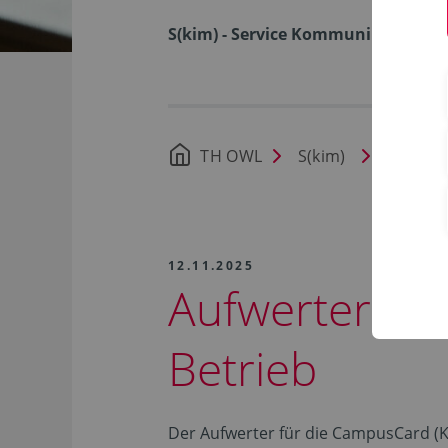
S(kim) - Service Kommunikation I
TH OWL
S(kim)
Nachric
12.11.2025
Aufwerter am
Betrieb
Der Aufwerter für die CampusCard (K