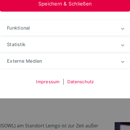
Speichern & Schließen
nformation Medien
Funktional
Statistik
hten
Unterstützung/Support
Externe Medien
Impressum
|
Datenschutz
 Standort Lemgo zur Z
ISOWL) am Standort Lemgo ist zur Zeit außer