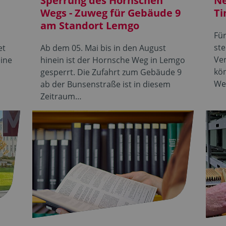
Sperrung des Hornschen
Ne
Wegs - Zuweg für Gebäude 9
Ti
am Standort Lemgo
Für
ste
et
Ab dem 05. Mai bis in den August
Ve
eine
hinein ist der Hornsche Weg in Lemgo
kön
gesperrt. Die Zufahrt zum Gebäude 9
We
ab der Bunsenstraße ist in diesem
Zeitraum…