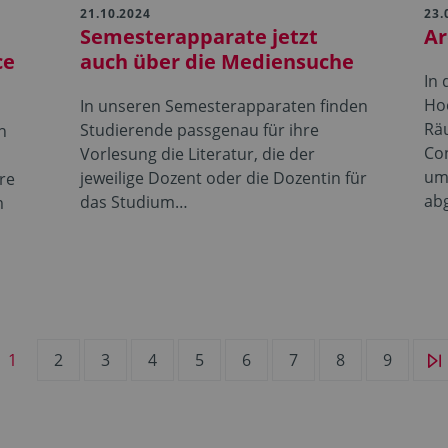
21.10.2024
23.
Semesterapparate jetzt
Ar
ce
auch über die Mediensuche
In
Ho
In unseren Semesterapparaten finden
Räu
Studierende passgenau für ihre
n
Co
Vorlesung die Literatur, die der
um
jeweilige Dozent oder die Dozentin für
re
ab
das Studium…
m
1
2
3
4
5
6
7
8
9