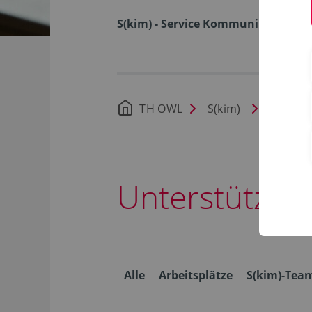
S(kim) - Service Kommunikation I
TH OWL
S(kim)
Nachric
Unterstützun
Alle
Arbeitsplätze
S(kim)-Tea