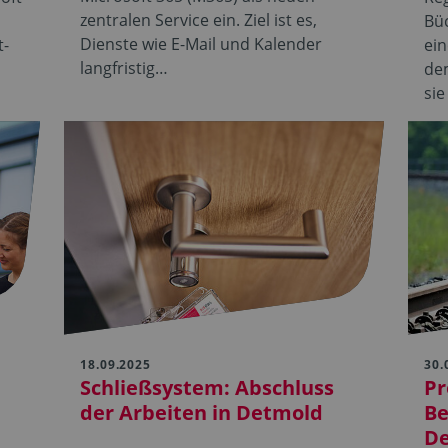
zentralen Service ein. Ziel ist es,
Büc
Dienste wie E-Mail und Kalender
t-
ein
langfristig…
dem
sie
18.09.2025
30.
Schließsystem: Abschluss
Pr
der Arbeiten in Detmold
Be
De