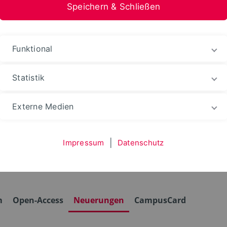
Speichern & Schließen
nformation Medien
Funktional
Statistik
hten
Unterstützung/Support
Externe Medien
g/Support
Impressum
|
Datenschutz
m
Open-Access
Neuerungen
CampusCard