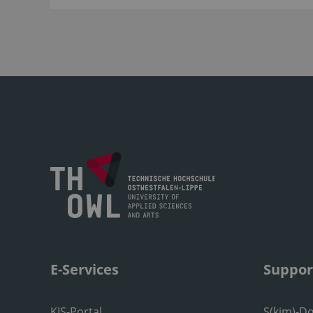
E-Services
Suppor
KIS-Portal
S(kim)-D