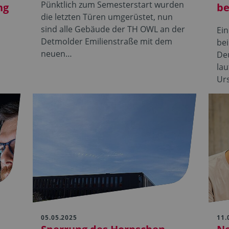
Pünktlich zum Semesterstart wurden
ng
b
die letzten Türen umgerüstet, nun
sind alle Gebäude der TH OWL an der
Ei
Detmolder Emilienstraße mit dem
be
neuen…
De
la
Ur
05.05.2025
11.