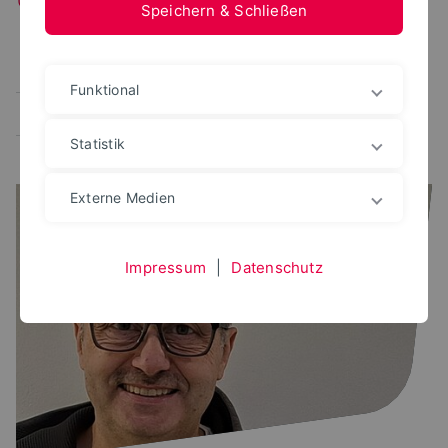
Speichern & Schließen
Alle
Arbeitsplätze
S(kim)-Team
Open-Access
Funktional
Neuerungen
CampusCard
Statistik
Externe Medien
Impressum
|
Datenschutz