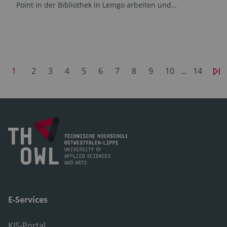
Point in der Bibliothek in Lemgo arbeiten und…
1
2
3
4
5
6
7
8
9
10
…
14
E-Services
KIS-Portal