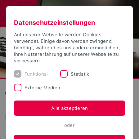
Datenschutzeinstellungen
Auf unserer Webseite werden Cookies
verwendet. Einige davon werden zwingend
benötigt, während es uns andere ermöglichen,
Ihre Nutzererfahrung auf unserer Webseite zu
verbessern.
Funktional
Statistik
Externe Medien
S(kim) - Service Kommunikation Information Medien
Alle akzeptieren
...
Unterstützung/Support
oder
Unterstützung/Support