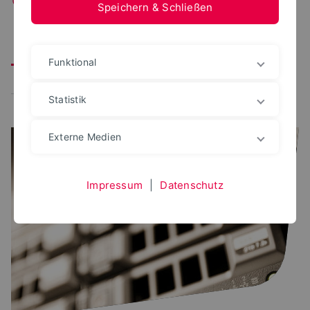
Speichern & Schließen
Alle
Arbeitsplätze
S(kim)-Team
Open-Access
Funktional
Neuerungen
CampusCard
Statistik
Externe Medien
Impressum
|
Datenschutz