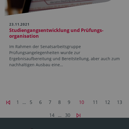
23.11.2021
Studiengangsentwicklung und Prüfungs­
organisation
Im Rahmen der Senatsarbeitsgruppe
Prüfungsangelegenheiten wurde zur
Ergebnisaufbereitung und Bereit­stellung, aber auch zum
nachhaltigen Ausbau eine…
1
…
5
6
7
8
9
10
11
12
13
14
…
30