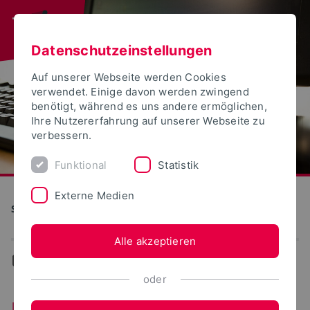
Datenschutzeinstellungen
Auf unserer Webseite werden Cookies
verwendet. Einige davon werden zwingend
benötigt, während es uns andere ermöglichen,
Ihre Nutzererfahrung auf unserer Webseite zu
verbessern.
Funktional
Statistik
Externe Medien
S(kim) - Service Kommunikation Information Medien
Alle akzeptieren
...
Unterstützung/Support
oder
Unterstützung/Support