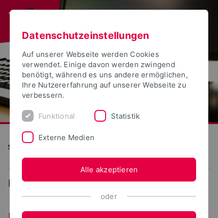
Datenschutzeinstellungen
Auf unserer Webseite werden Cookies
verwendet. Einige davon werden zwingend
benötigt, während es uns andere ermöglichen,
Ihre Nutzererfahrung auf unserer Webseite zu
verbessern.
Funktional
Statistik
Externe Medien
S(kim) - Service Kommunikation Information Medien
Alle akzeptieren
...
Unterstützung/Support
oder
Unterstützung/Support