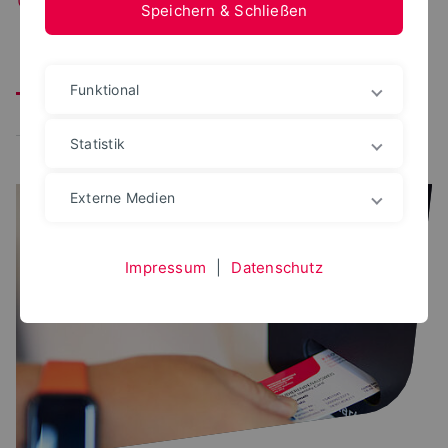
Speichern & Schließen
Alle
Arbeitsplätze
S(kim)-Team
Open-Access
Funktional
Neuerungen
CampusCard
Statistik
Externe Medien
Impressum
|
Datenschutz