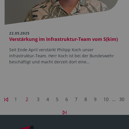
22.05.2025
Verstärkung im Infrastruktur-Team vom S(kim)
Seit Ende April verstärkt Philipp Koch unser
Infrastruktur-Team. Herr Koch ist bei der Bundeswehr
beschäftigt und macht derzeit dort eine…
1
2
3
4
5
6
7
8
9
10
…
30