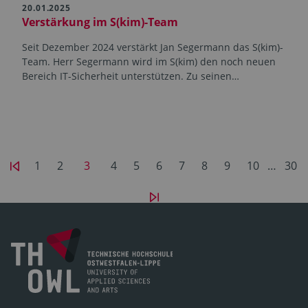
20.01.2025
Verstärkung im S(kim)-Team
Seit Dezember 2024 verstärkt Jan Segermann das S(kim)-
Team. Herr Segermann wird im S(kim) den noch neuen
Bereich IT-Sicherheit unterstützen. Zu seinen…
1
2
3
4
5
6
7
8
9
10
…
30