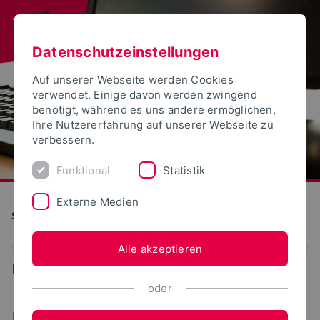
Datenschutzeinstellungen
Auf unserer Webseite werden Cookies
verwendet. Einige davon werden zwingend
benötigt, während es uns andere ermöglichen,
Ihre Nutzererfahrung auf unserer Webseite zu
verbessern.
Funktional
Statistik
Externe Medien
S(kim) - Service Kommunikation Information Medien
Alle akzeptieren
...
Unterstützung/Support
oder
Unterstützung/Support