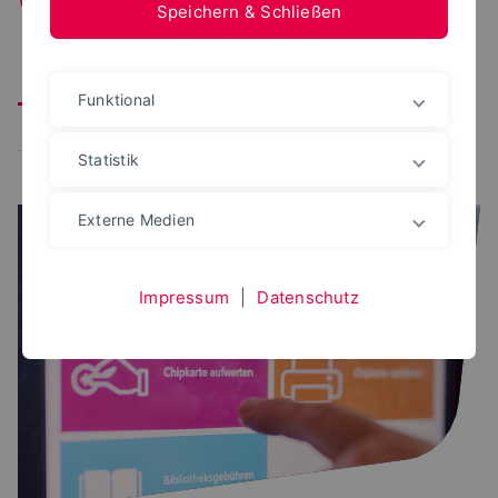
Speichern & Schließen
Alle
Arbeitsplätze
S(kim)-Team
Open-Access
Funktional
Neuerungen
CampusCard
Statistik
Externe Medien
Impressum
|
Datenschutz