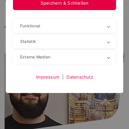
Speichern & Schließen
Alle
Arbeitsplätze
S(kim)-Team
Open-Access
Funktional
Neuerungen
CampusCard
Statistik
Externe Medien
Impressum
|
Datenschutz