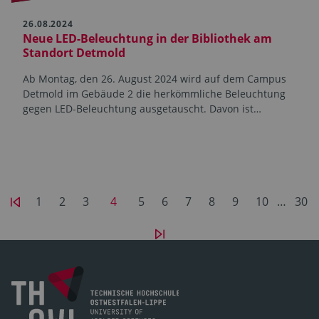
26.08.2024
Neue LED-Beleuchtung in der Bibliothek am
Standort Detmold
Ab Montag, den 26. August 2024 wird auf dem Campus
Detmold im Gebäude 2 die herkömmliche Beleuchtung
gegen LED-Beleuchtung ausgetauscht. Davon ist…
1
2
3
4
5
6
7
8
9
10
…
30