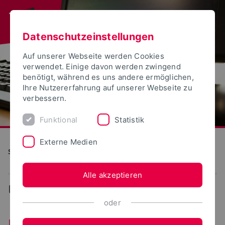
Datenschutzeinstellungen
Auf unserer Webseite werden Cookies
verwendet. Einige davon werden zwingend
benötigt, während es uns andere ermöglichen,
Ihre Nutzererfahrung auf unserer Webseite zu
verbessern.
Funktional
Statistik
Externe Medien
S(kim) - Service Kommunikation Information Medien
Alle akzeptieren
...
Unterstützung/Support
oder
Unterstützung/Support