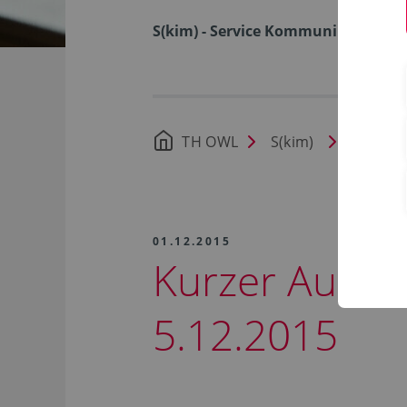
S(kim) - Service Kommunikation I
TH OWL
S(kim)
Nachric
01.12.2015
Kurzer Ausfa
5.12.2015