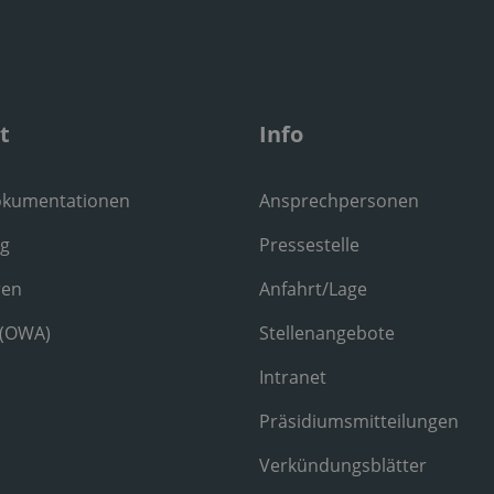
t
Info
okumentationen
Ansprechpersonen
ng
Pressestelle
ren
Anfahrt/Lage
 (OWA)
Stellenangebote
Intranet
Präsidiumsmitteilungen
Verkündungsblätter