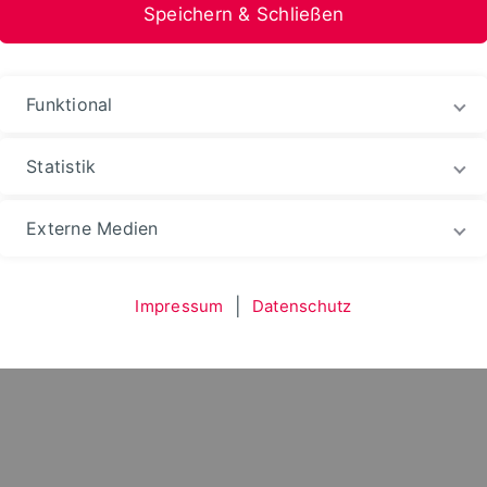
Speichern & Schließen
nformation Medien
Funktional
Statistik
hten
WebPortale
Externe Medien
Impressum
|
Datenschutz
ll der Lernplattform 