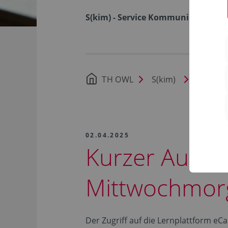
S(kim) - Service Kommunikation I
TH OWL
S(kim)
Nachric
02.04.2025
Kurzer Ausse
Mittwochmor
Der Zugriff auf die Lernplattform e