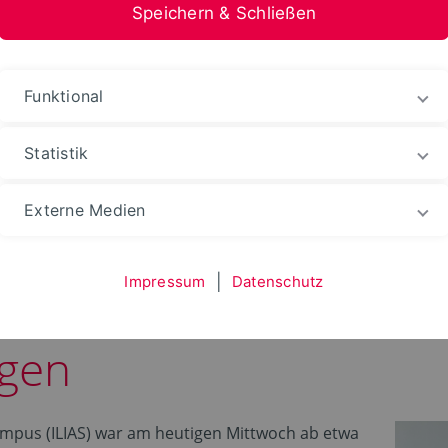
Speichern & Schließen
nformation Medien
Funktional
Statistik
hten
WebPortale
Externe Medien
Impressum
|
Datenschutz
tzer der Lernplattfor
gen
Campus (ILIAS) war am heutigen Mittwoch ab etwa