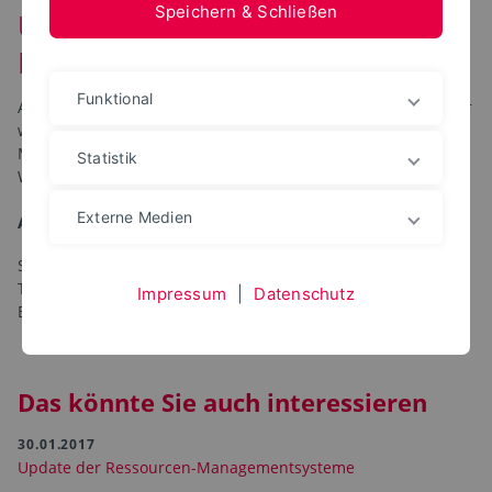
Speichern & Schließen
Update Ressourcen-
Managementsystem
Funktional
Am Freitag, 20.01.2017 in der Zeit von 13:30 Uhr bis 16:00 Uhr
waren unterschiedliche Updates für das Ressourcen-
Managementsystem geplant. Leider müssen diese
Statistik
Wartungsarbeiten krankheitsbedingt verschoben werden.
Externe Medien
Ansprechpartner
S(kim)
Telefon:
+49 5261 702 2222
Impressum
|
Datenschutz
E-Mail:
support(at)hs-owl.de
Das könnte Sie auch interessieren
30.01.2017
Update der Ressourcen-Managementsysteme