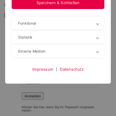
Speichern & Schließen
Wartung der Benutzerverwaltung
(IDM)
Funktional
Statistik
Externe Medien
Impressum
|
Datenschutz