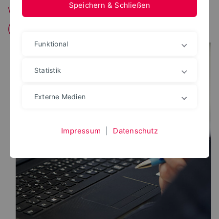
Speichern & Schließen
Wartung des Access Managers
(Benutzerverwaltung)
Funktional
Statistik
Externe Medien
Impressum
|
Datenschutz