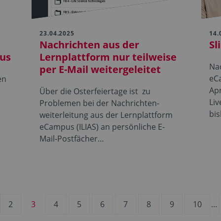
23.04.2025
14.
Nachrichten aus der
Sl
us
Lernplattform nur teilweise
Na
per E-Mail weitergeleitet
eCa
en
Apr
Über die Osterfeiertage ist zu
Liv
Problemen bei der Nachrichten­
bi
weiterleitung aus der Lernplattform
eCampus (ILIAS) an persönliche E-
Mail-Postfächer…
2
3
4
5
6
7
8
9
10
…