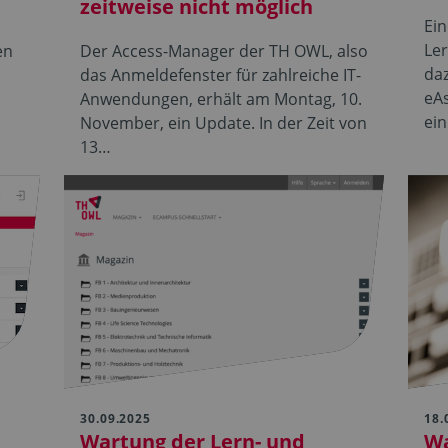
zeitweise nicht möglich
Ei
Le
en
Der Access-Manager der TH OWL, also
da
das Anmeldefenster für zahlreiche IT-
eAs
Anwendungen, erhält am Montag, 10.
ei
November, ein Update. In der Zeit von
13…
30.09.2025
18.
Wartung der Lern- und
Wa