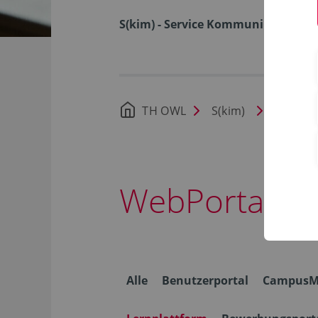
S(kim) - Service Kommunikation I
TH OWL
S(kim)
Nachric
WebPortale
Alle
Benutzerportal
CampusM