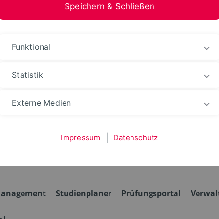
Speichern & Schließen
nformation Medien
Funktional
Statistik
hten
WebPortale
Externe Medien
Impressum
|
Datenschutz
anagement
Studienplaner
Prüfungsportal
Verwal