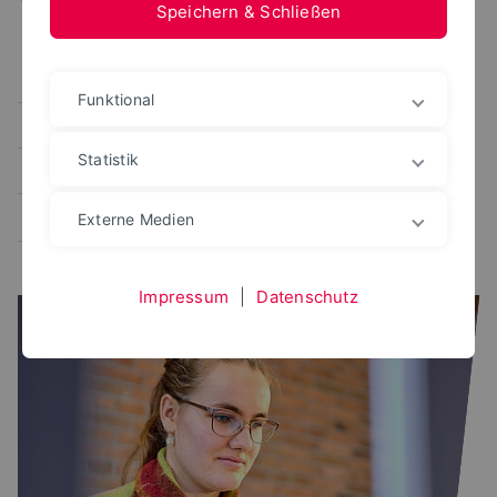
Speichern & Schließen
Alle
Benutzerportal
CampusManagement
Funktional
Studienplaner
Prüfungsportal
Statistik
Verwaltungsplattformen
Lernplattform
Bewerbungsportal
Externe Medien
Impressum
|
Datenschutz