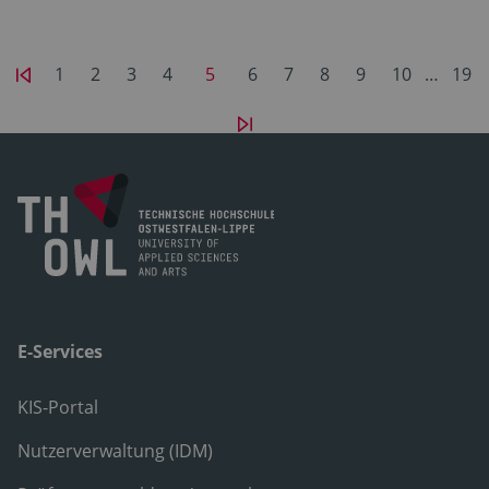
1
2
3
4
5
6
7
8
9
10
…
19
E-Services
KIS-Portal
Nutzerverwaltung (IDM)